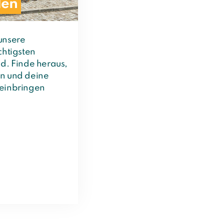
den
unsere
chtigsten
d. Finde heraus,
n und deine
 einbringen