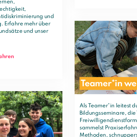
Lernen,
chtigkeit,
tidiskriminierung und
g. Erfahre mehr über
rundsätze und unser
fahren
Teamer*in we
Als Teamer*in leitest d
Bildungsseminare, die T
Freiwilligendienstform
sammelst Praxiserfahr
Methoden, schnuppers