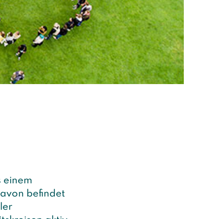
s einem
avon befindet
ler