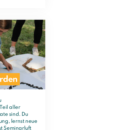
rden
u
eil aller
ate sind. Du
ung, lernst neue
t Seminarluft