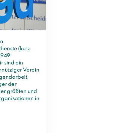
en
ienste (kurz
 1949
r sind ein
nütziger Verein
ugendarbeit,
ger der
der größten und
ganisationen in