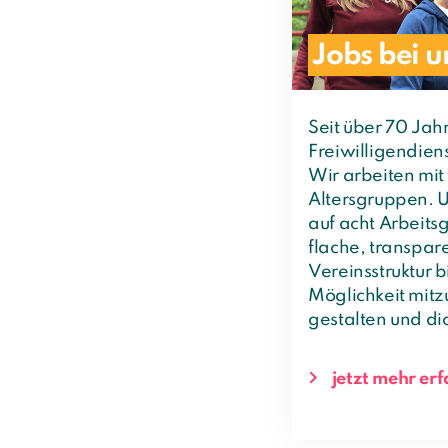
Jobs bei u
Seit über 70 Jah
Freiwilligendien
Wir arbeiten mit
Altersgruppen. Un
auf acht Arbeits
flache, transpar
Vereinsstruktur bi
Möglichkeit mitz
gestalten und di
jetzt mehr er