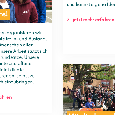
und kannst eigene Ide
ns!
jetzt mehr erfahren
ren organisieren wir
ste im In- und Ausland.
 Menschen aller
sere Arbeit stützt sich
grundsätze. Unsere
ente und offene
etet dir die
ureden, selbst zu
ch einzubringen.
fahren