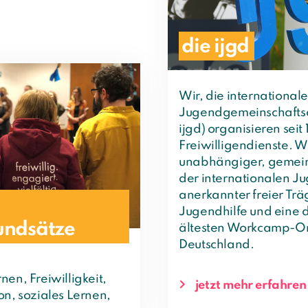
die ijgd
Wir, die international
Jugendgemeinschaftsd
ijgd) organisieren seit
Freiwilligendienste. Wi
unabhängiger, gemein
der internationalen J
anerkannter freier Trä
Jugendhilfe und eine 
undsätze
ältesten Workcamp-Or
Deutschland.
en, Freiwilligkeit,
jetzt mehr erfahren
on, soziales Lernen,