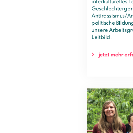
interkulturelles 
Geschlechtergere
Antirassismus/An
politische Bildun
unsere Arbeitsg
Leitbild.
jetzt mehr er