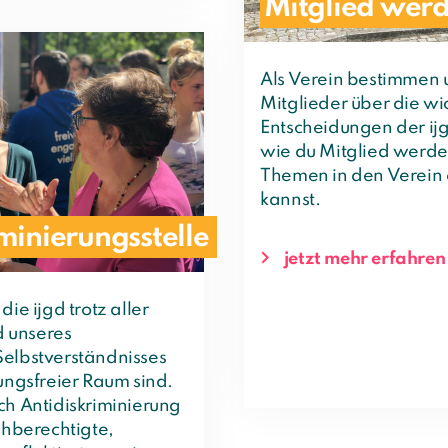
Mitglied wer
Als Verein bestimmen 
Mitglieder über die wi
Entscheidungen der ijg
wie du Mitglied werde
Themen in den Verein
kannst.
minierungsstelle
jetzt mehr erfahren
die ijgd trotz aller
 unseres
Selbstverständnisses
rungsfreier Raum sind.
ch Antidiskriminierung
chberechtigte,